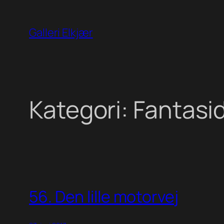
Spring
til
Galleri Elkjær
indhold
Kategori:
Fantasi
56. Den lille motorvej