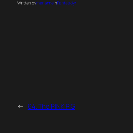
Written by
marianne
in
Fantasidyr
←
64. The PINK PIG