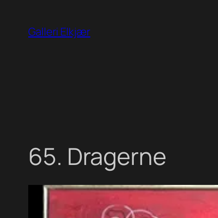
Spring
til
Galleri Elkjær
indhold
65. Dragerne