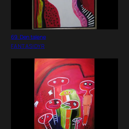
69. Den talene
FANTASIDYR