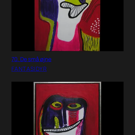
70. De små øjne
FANTASIDYR