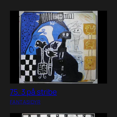
75. 3 på stribe
FANTASIDYR