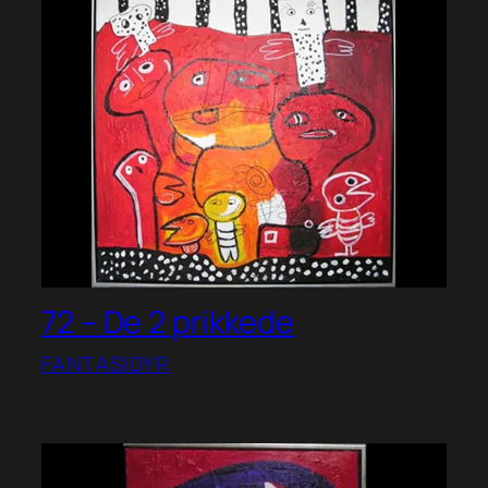
72 – De 2 prikkede
FANTASIDYR