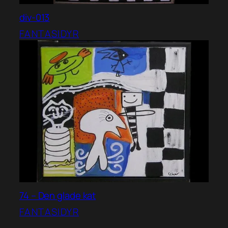
div-013
FANTASIDYR
74 – Den glade kat
FANTASIDYR