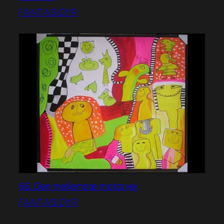
FANTASIDYR
66. Den mellemste motorvej
FANTASIDYR