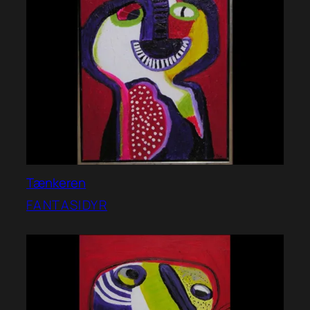
Tænkeren
FANTASIDYR